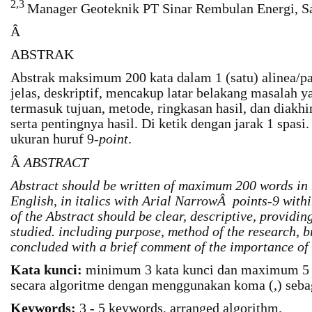
2,3
Manager Geoteknik PT Sinar Rembulan Energi, S
Â
ABSTRAK
Abstrak maksimum 200 kata dalam 1 (satu) alinea/para
jelas, deskriptif, mencakup latar belakang masalah yan
termasuk tujuan, metode, ringkasan hasil, dan diakh
serta pentingnya hasil. Di ketik dengan jarak 1 spasi
ukuran huruf 9-
point
.
Â
ABSTRACT
Abstract should be written of maximum 200 words in 
English, in italics with Arial NarrowÂ points-9 with
of the Abstract should be clear, descriptive, providin
studied. including purpose, method of the research, b
concluded with a brief comment of the importance of t
Kata kunci:
minimum 3 kata kunci dan maximum 5 
secara algoritme dengan menggunakan koma (,) sebag
Keywords:
3 - 5 keywords, arranged algorithm.