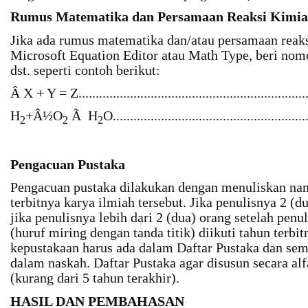
Rumus Matematika dan Persamaan Reaksi Kimia
Jika ada rumus matematika dan/atau persamaan reak
Microsoft Equation Editor atau Math Type, beri nomo
dst. seperti contoh berikut:
Â X + Y = Z.................................................................
H
+Â½O
Ã H
O.......................................................
2
2
2
Pengacuan Pustaka
Pengacuan pustaka dilakukan dengan menuliskan nam
terbitnya karya ilmiah tersebut. Jika penulisnya 2 (d
jika penulisnya lebih dari 2 (dua) orang setelah penuli
(huruf miring dengan tanda titik) diikuti tahun terbi
kepustakaan harus ada dalam Daftar Pustaka dan sem
dalam naskah. Daftar Pustaka agar disusun secara alf
(kurang dari 5 tahun terakhir).
HASIL DAN PEMBAHASAN