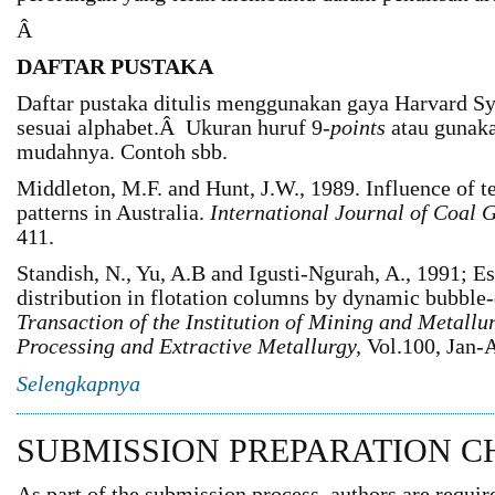
Â
DAFTAR PUSTAKA
Daftar pustaka ditulis menggunakan gaya Harvard Sy
sesuai alphabet.Â Ukuran huruf 9-
points
atau gunakan
mudahnya. Contoh sbb.
Middleton, M.F. and Hunt, J.W., 1989. Influence of t
patterns in Australia.
International Journal of Coal 
411.
Standish, N., Yu, A.B and Igusti-Ngurah, A., 1991; E
distribution in flotation columns by dynamic bubble
Transaction of the Institution of Mining and Metallu
Processing and Extractive Metallurgy,
Vol.100, Jan-A
Selengkapnya
SUBMISSION PREPARATION C
As part of the submission process, authors are require